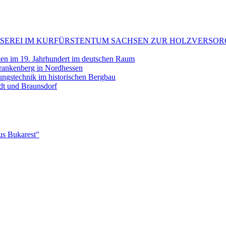
: FLÖSSEREI IM KURFÜRSTENTUM SACHSEN ZUR HOLZVE
tten im 19. Jahrhundert im deutschen Raum
rankenberg in Nordhessen
erungstechnik im historischen Bergbau
ndt und Braunsdorf
us Bukarest"