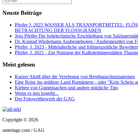
Neuste Beiträge
Pfeifer J. 2025 WASSER ALS TRANSPORTMITTEL
BETRACHTUNG DER FLOSSGRÄBEN
Jens Pfeifer Die bohrtechnische Erschließung von Salzlagerstä
Dr. Konrad Wiedemann Ausbeutebogen / Ausbeutezettel von F
Pfeifer, J. 2023 - Mittelalterliche und frühneuzeitliche Bewett
Pfeifer, J. 2021 - Zur Nutzung der Kalksteinlagerstätten Thara
Meist gelesen
Kurzer Abriß über die Verehrung von Bergbauschutzpatronen
Eine Reise ins goldene Land Rumäniens - oder "Kein Schein a
Kleben von Gummisachen und andere nützliche Tips
Wenn es neu losgeht...
Der Fotowettbewerb der GAG
Copyright © 2026
untertage.com / GAG