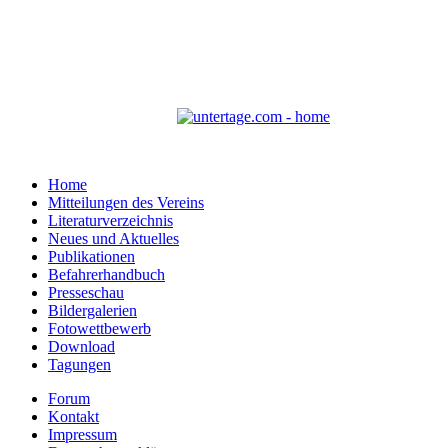
Home
Mitteilungen des Vereins
Literaturverzeichnis
Neues und Aktuelles
Publikationen
Befahrerhandbuch
Presseschau
Bildergalerien
Fotowettbewerb
Download
Tagungen
Forum
Kontakt
Impressum