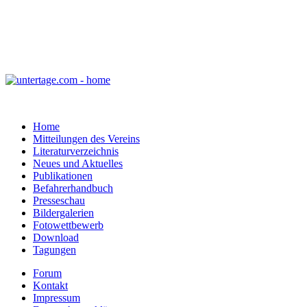
Home
Mitteilungen des Vereins
Literaturverzeichnis
Neues und Aktuelles
Publikationen
Befahrerhandbuch
Presseschau
Bildergalerien
Fotowettbewerb
Download
Tagungen
Forum
Kontakt
Impressum