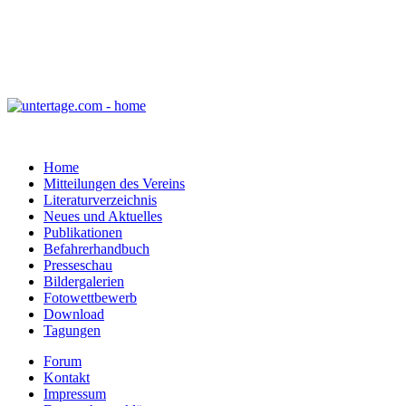
Home
Mitteilungen des Vereins
Literaturverzeichnis
Neues und Aktuelles
Publikationen
Befahrerhandbuch
Presseschau
Bildergalerien
Fotowettbewerb
Download
Tagungen
Forum
Kontakt
Impressum