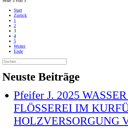
Seite 3 von 5
Start
Zurück
1
2
3
4
5
Weiter
Ende
Neuste Beiträge
Pfeifer J. 2025 WAS
FLÖSSEREI IM KURF
HOLZVERSORGUNG 